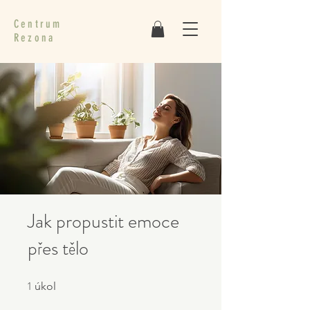
Centrum
Rezona
Jak propustit emoce
přes tělo
1
1 úkol
úkol