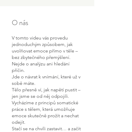
O nás
V tomto videu vás provedu
jednoduchým způsobem, jak
uvolňovat emoce přímo v těle –
bez zbytečného přemýšlení.
Nejde o analýzu ani hledání
příčin.
Jde o návrat k vnímání, které už v
sobě máte.
Tělo přesně ví, jak napětí pustit –
jen jsme se od něj odpojili.
Vycházíme z principů somatické
práce s tělem, která umožňuje
emoce skutečně prožít a nechat
odejít.
Stačí se na chvíli zastavit… a začít